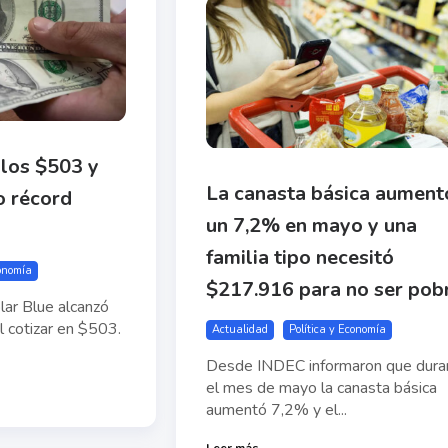
 los $503 y
La canasta básica aument
o récord
un 7,2% en mayo y una
familia tipo necesitó
conomía
$217.916 para no ser pob
lar Blue alcanzó
l cotizar en $503.
Actualidad
Política y Economía
Desde INDEC informaron que dura
el mes de mayo la canasta básica
aumentó 7,2% y el...
Leer más