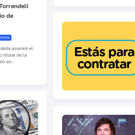
Torrendell
io de
conomía
della asumirá el
titular de la
ón en...