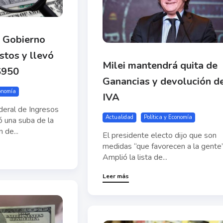
l Gobierno
stos y llevó
Milei mantendrá quita de
 $950
Ganancias y devolución d
conomía
IVA
deral de Ingresos
Actualidad
Política y Economía
ó una suba de la
 de...
El presidente electo dijo que son
medidas “que favorecen a la gente”
Amplió la lista de...
Leer más