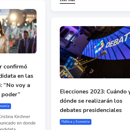
er confirmó
didata en las
: “No voy a
Elecciones 2023: Cuándo 
l poder”
dónde se realizarán los
conomía
debates presidenciales
ristina Kirchner
Política y Economía
municado en donde
ndidata...