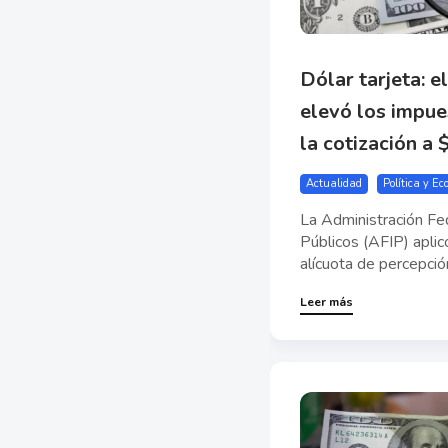
Dólar tarjeta: e
elevó los impue
la cotización a
Actualidad
Política y E
La Administración Fe
Públicos (AFIP) aplic
alícuota de percepción
Leer más