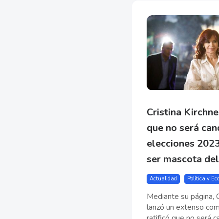
Cristina Kirchn
que no será can
elecciones 2023
ser mascota de
Actualidad
Política y E
Mediante su página, C
lanzó un extenso co
ratificó que no será ca