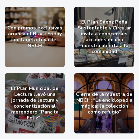
El Plan Sáenz Peña
Con promos exclusivas
Sustentable y Circular
arranca el Black Friday
invita a conocer sus
con tarjeta Tuya del
acciones en una
NBCH
muestra abierta a la
comunidad
El Plan Municipal de
Lectura llevó una
Cierre de la muestra de
jornada de lectura y
NBCH: “La enciclopedia
concientización al
mágica: la colección
merendero “Pancita
como refugio”
Feliz”