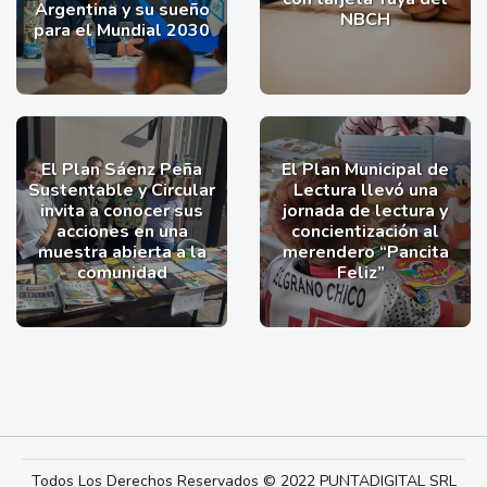
Argentina y su sueño
NBCH
para el Mundial 2030
El Plan Sáenz Peña
El Plan Municipal de
Sustentable y Circular
Lectura llevó una
invita a conocer sus
jornada de lectura y
acciones en una
concientización al
muestra abierta a la
merendero “Pancita
comunidad
Feliz”
Todos Los Derechos Reservados © 2022 PUNTADIGITAL SRL