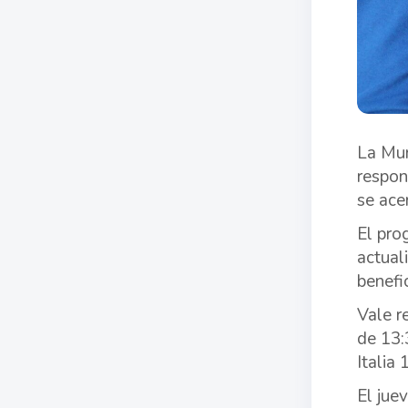
La Mun
respon
se ace
El pro
actual
benefi
Vale r
de 13:
Italia 
El jue