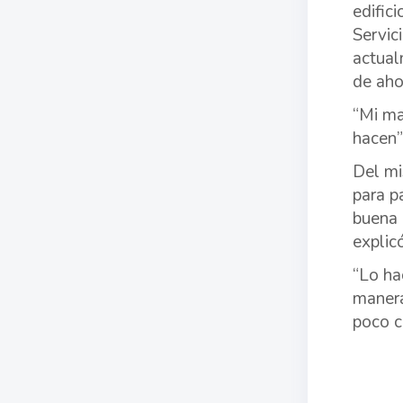
edific
Servic
actual
de aho
“Mi ma
hacen”
Del mi
para p
buena 
explic
“Lo ha
manera
poco c