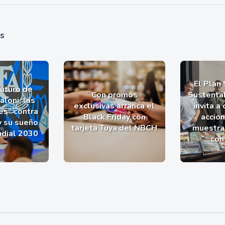
as
El Plan
futuro de
Con promos
Sustentab
aloni, las
exclusivas arranca el
invita a
es” contra
Black Friday con
accio
y su sueño
tarjeta Tuya del NBCH
muestra 
ndial 2030
com