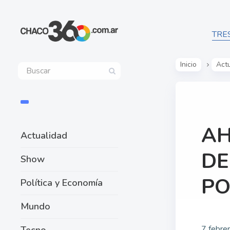
TRE
Inicio
Act
AH
Actualidad
DE
Show
PO
Política y Economía
Mundo
7 febre
Tecno