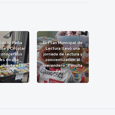
 Sáenz Peña
El Plan Municipal de
le y Circular
Lectura llevó una
 conocer sus
jornada de lectura y
nes en una
concientización al
abierta a la
merendero “Pancita
unidad
Feliz”