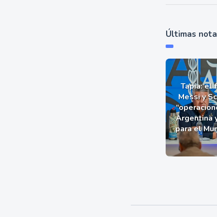
Últimas not
Tapia: el 
Messi y Sc
“operacion
Argentina 
para el Mu