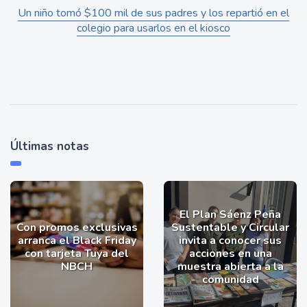
Un niño tomó $100 mil de sus padres y los repartió en el
colegio para usarlos en el kiosco
Últimas notas
El Plan Sáenz Peña
Con promos exclusivas
Sustentable y Circular
arranca el Black Friday
invita a conocer sus
con tarjeta Tuya del
acciones en una
NBCH
muestra abierta a la
comunidad