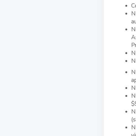
C
N
a
N
A
P
N
N
N
a
N
N
$
N
(
N
v