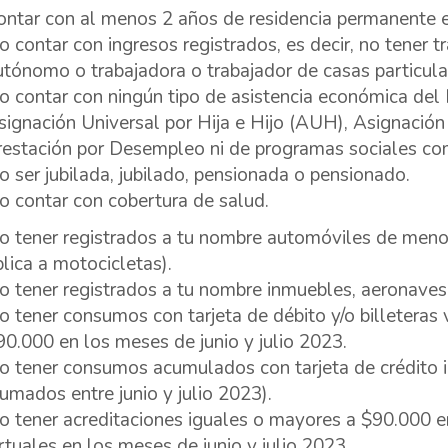
ontar con al menos 2 años de residencia permanente e
o contar con ingresos registrados, es decir, no tener tr
utónomo o trabajadora o trabajador de casas particula
o contar con ningún tipo de asistencia económica del Es
signación Universal por Hija e Hijo (AUH), Asignación
restación por Desempleo ni de programas sociales com
o ser jubilada, jubilado, pensionada o pensionado.
o contar con cobertura de salud.
o tener registrados a tu nombre automóviles de meno
plica a motocicletas).
o tener registrados a tu nombre inmuebles, aeronaves
o tener consumos con tarjeta de débito y/o billeteras 
90.000 en los meses de junio y julio 2023.
o tener consumos acumulados con tarjeta de crédito 
sumados entre junio y julio 2023).
o tener acreditaciones iguales o mayores a $90.000 en
irtuales en los meses de junio y julio 2023.