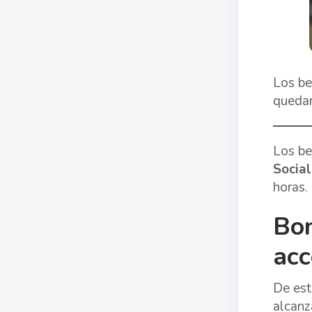
Los be
quedar
Los be
Socia
horas.
Bon
acc
De est
alcanz