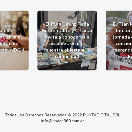
El Plan Sáenz Peña
El Plan 
romos
Sustentable y Circular
Lectur
arranca el
invita a conocer sus
jornada 
iday con
acciones en una
concien
a del NBCH
muestra abierta a la
merende
comunidad
F
Todos Los Derechos Reservados © 2022 PUNTADIGITAL SRL
info@chaco360.com.ar