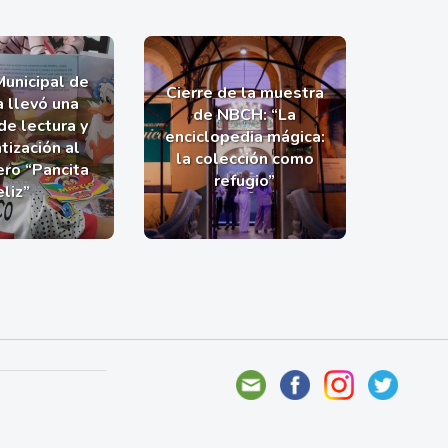
Municipal de
Cierre de la muestra
a llevó una
de NBCH: “La
de lectura y
enciclopedia mágica:
tización al
la colección como
ro “Pancita
refugio”
eliz”