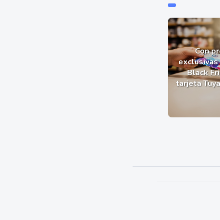
Con p
exclusivas 
Black Fr
tarjeta Tuy