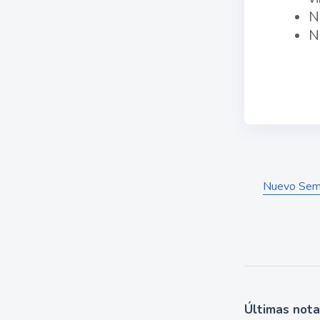
N
N
Nuevo Semin
Últimas not