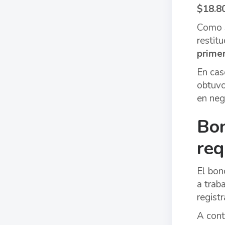
$18.8
Como s
restit
prime
En cas
obtuvo
en neg
Bon
req
El bon
a trab
regist
A conti