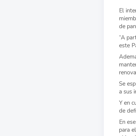
El int
miembr
de pan
“A par
este P
Además
manten
renova
Se esp
a sus 
Y en c
de def
En ese
para e