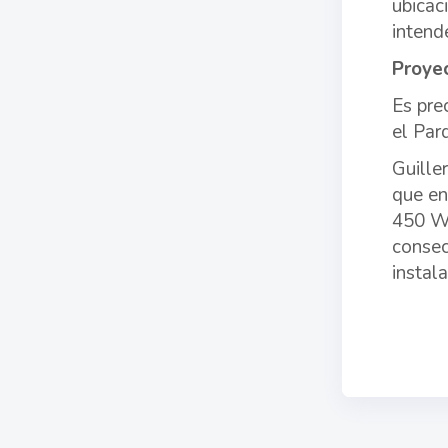
ubicac
intend
Proye
Es pre
el Par
Guille
que en
450 W;
consec
instal