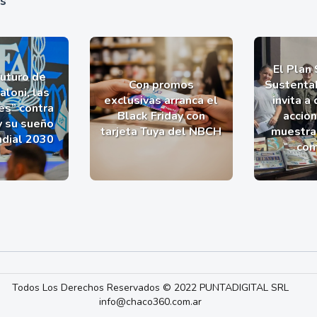
as
El Plan
futuro de
Con promos
Sustentab
aloni, las
exclusivas arranca el
invita a
es” contra
Black Friday con
accio
y su sueño
tarjeta Tuya del NBCH
muestra 
ndial 2030
com
Todos Los Derechos Reservados © 2022 PUNTADIGITAL SRL
info@chaco360.com.ar