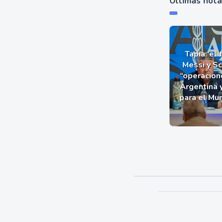
Últimas not
Tapia: el 
Messi y Sc
“operacion
Argentina 
para el Mu