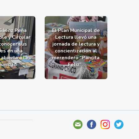
 Sáenz Peña
El Plan Municipal de
le y Circular
Lectura llevó una
 conocer sus
jornada de lectura y
nes en una
concientización al
abierta a la
merendero “Pancita
unidad
Feliz”