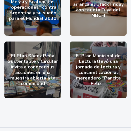
Messi y Scaloni, las
arranca el Black Friday
“operaciones” contra
con tarjeta Tuya del
Argentina y su sueño
NBCH
para el Mundial 2030
El Plan Sáenz Peña
El Plan Municipal de
Sustentable y Circular
Lectura llevó una
invita a conocer sus
jornada de lectura y
acciones en una
concientización al
muestra abierta a la
merendero “Pancita
comunidad
Feliz”