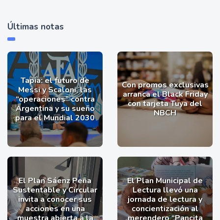
Últimas notas
Tapia: el futuro de
Con promos exclusivas
Messi y Scaloni, las
arranca el Black Friday
“operaciones” contra
con tarjeta Tuya del
Argentina y su sueño
NBCH
para el Mundial 2030
El Plan Sáenz Peña
El Plan Municipal de
Sustentable y Circular
Lectura llevó una
invita a conocer sus
jornada de lectura y
acciones en una
concientización al
muestra abierta a la
merendero “Pancita