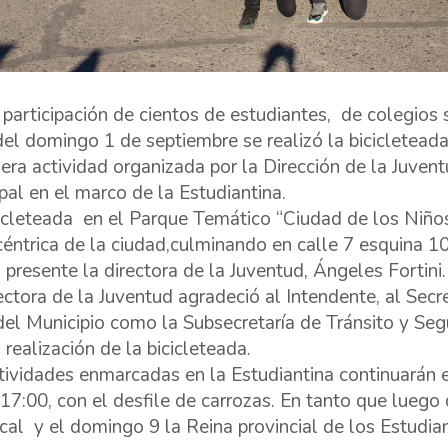
 participación de cientos de estudiantes, de colegios 
del domingo 1 de septiembre se realizó la bicicletea
mera actividad organizada por la Dirección de la Juvent
pal en el marco de la Estudiantina.
icleteada en el Parque Temático “Ciudad de los Niños”
éntrica de la ciudad,culminando en calle 7 esquina 10
 presente la directora de la Juventud, Ángeles Fortini.
ectora de la Juventud agradeció al Intendente, al Secre
del Municipio como la Subsecretaría de Tránsito y Se
 realización de la bicicleteada.
tividades enmarcadas en la Estudiantina continuarán e
 17:00, con el desfile de carrozas. En tanto que luego d
cal y el domingo 9 la Reina provincial de los Estudia