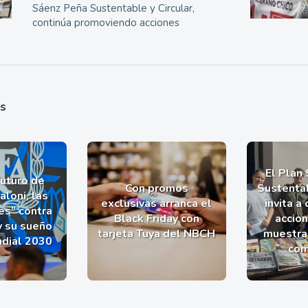
Sáenz Peña Sustentable y Circular,
continúa promoviendo acciones
as
El Plan
futuro de
Con promos
Sustentab
aloni, las
exclusivas arranca el
invita a
es” contra
Black Friday con
accio
y su sueño
tarjeta Tuya del NBCH
muestra 
ndial 2030
com