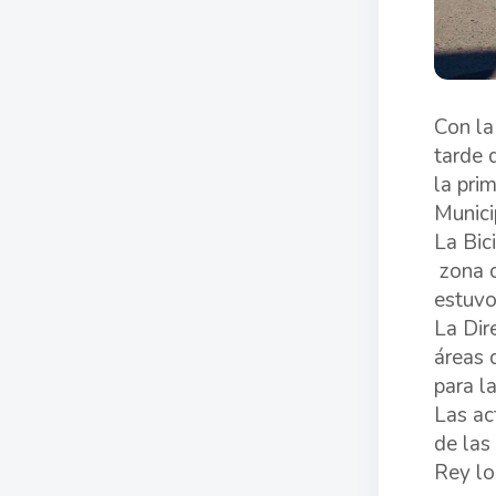
Con la
tarde 
la pri
Munici
La Bic
zona c
estuvo
La Dir
áreas 
para la
Las ac
de las
Rey lo