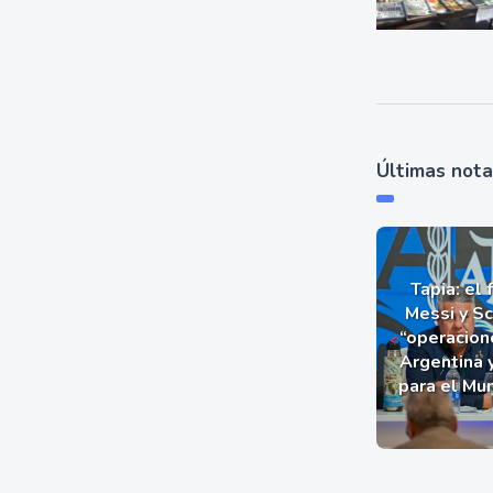
Últimas not
Tapia: el 
Messi y Sc
“operacion
Argentina 
para el Mu