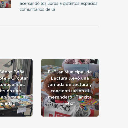
acercando los libros a distintos espacios
comunitarios de la
 Sáenz Peña
El Plan Municipal de
le y Circular
Lectura llevó una
 conocer sus
jornada de lectura y
nes en una
concientización al
abierta a la
merendero “Pancita
unidad
Feliz”