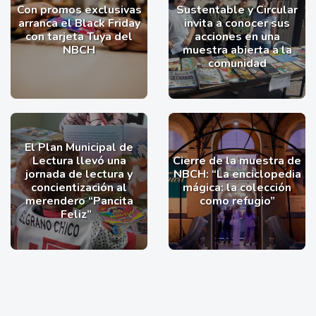
Con promos exclusivas
Sustentable y Circular
arranca el Black Friday
invita a conocer sus
con tarjeta Tuya del
acciones en una
NBCH
muestra abierta a la
comunidad
El Plan Municipal de
Lectura llevó una
Cierre de la muestra de
jornada de lectura y
NBCH: “La enciclopedia
concientización al
mágica: la colección
merendero “Pancita
como refugio”
Feliz”