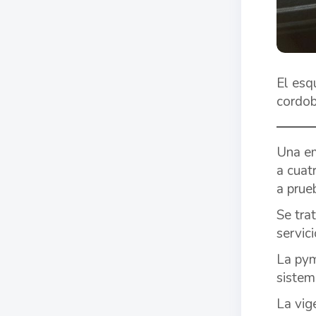
El esq
cordob
Una em
a cuat
a prue
Se tra
servic
La pym
sistem
La vig