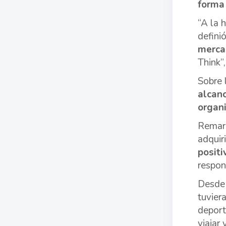
forma
“A la 
defini
merca
Think”
Sobre 
alcanc
organi
Remarc
adquir
positi
respon
Desde 
tuvier
deport
viajar 