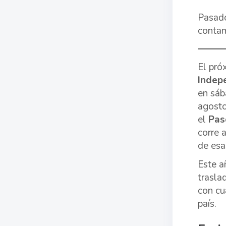
Pasado
contam
El pró
Indep
en sáb
agosto
el
Pas
corre 
de esa
Este a
trasla
con cu
país.