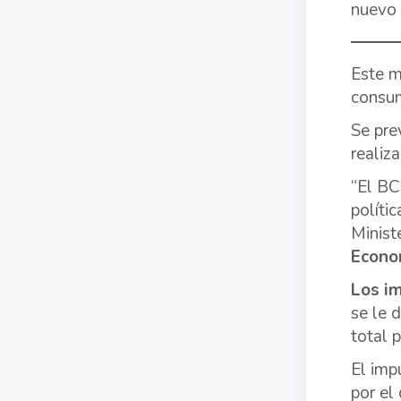
nuevo 
Este m
consum
Se pr
realiz
“El BC
políti
Minist
Econo
Los im
se le 
total 
El imp
por el