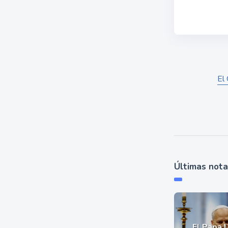
El 
Últimas not
El Papa 