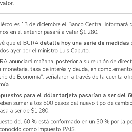
valor.
iércoles 13 de diciembre el Banco Central informará 
os en el exterior pasará a valer $1.280.
evé que el BCRA
detalle hoy una serie de medidas
c
ados ayer por el ministro Luis Caputo.
RA anunciará mañana, posterior a su reunión de directo
ca monetaria, tasa de interés y deuda, en complemento 
erio de Economía”, señalaron a través de la cuenta ofi
mía
.
puestos para el dólar tarjeta pasarían a ser del 
deben sumar a los 800 pesos del nuevo tipo de cambio 
pasa a ser de $1.280.
uesto del 60 % está conformado en un 30 % por la p
 conocido como impuesto PAIS.