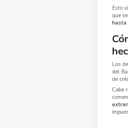
Esto s
que se
hasta
Cóm
hec
Los de
del Ba
de cré
Cabe r
comenz
extran
impues