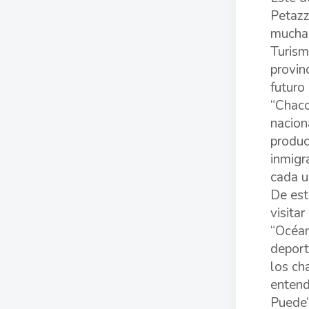
Petazz
mucha 
Turism
provin
futuro
“Chaco
nacion
produc
inmigr
cada u
De est
visita
“Océan
deport
los ch
entend
Puede”