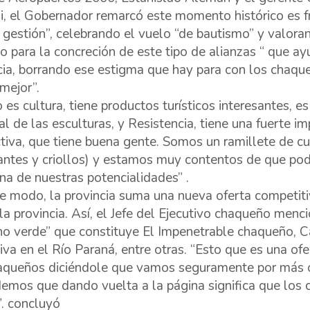
i, el Gobernador remarcó este momento histórico es fr
gestión”, celebrando el vuelo “de bautismo” y valoran
o para la concreción de este tipo de alianzas “ que a
cia, borrando ese estigma que hay para con los chaqu
 mejor”.
 es cultura, tiene productos turísticos interesantes, es
al de las esculturas, y Resistencia, tiene una fuerte i
tiva, que tiene buena gente. Somos un ramillete de cult
antes y criollos) y estamos muy contentos de que pod
na de nuestras potencialidades” .
e modo, la provincia suma una nueva oferta competitiv
r la provincia. Así, el Jefe del Ejecutivo chaqueño menc
o verde” que constituye El Impenetrable chaqueño, C
iva en el Río Paraná, entre otras. “Esto que es una of
aqueños diciéndole que vamos seguramente por más o
emos que dando vuelta a la página significa que lo
. concluyó