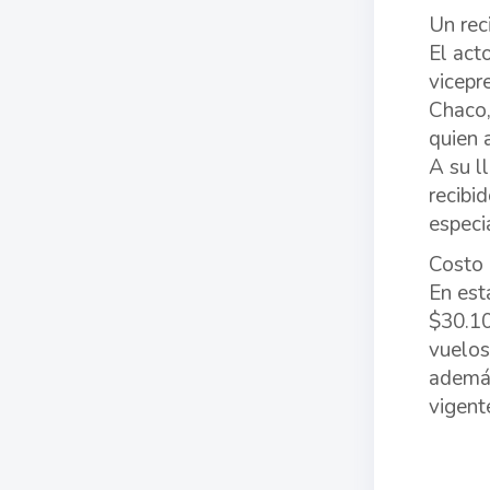
Un rec
El act
vicepr
Chaco,
quien 
A su l
recibi
especi
Costo
En est
$30.10
vuelos
además
vigent