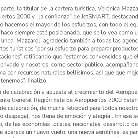
 parte, la titular de la cartera turística, Verónica Maz
ertos 2000 y “la confianza” de JetSMART, destacando
o hacemos el mayor de los esfuerzos, con todo el equi
Chaco siempre esté posicionado, que se lo vea como un
 línea, Mazzaroli agradeció también a todas las agenci
tos turísticos “por su esfuerzo para preparar productos
taciones” ratificando que “estamos convencidos que el
 privado y nosotros, como sector público, acompañan
ima con recursos naturales bellísimos, así que qué me
 tenemos”, finalizó.
 de celebración y apuesta al crecimiento del Aeropue
ente General Región Este de Aeropuertos 2000 Estan
 de celebración, de mucha felicidad para todos nosotr
(o despega), nos llena de emoción y alegría”. En ese s
o, de las economías locales, nacionales, desarrollo d
e aparece un nuevo vuelo, una nueva aerolínea, es pa