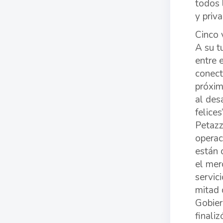
todos 
y priv
Cinco 
A su t
entre 
conect
próxim
al des
felices”
Petazz
operac
están 
el mer
servic
mitad 
Gobier
finaliz