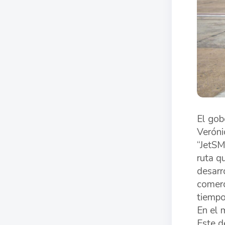
El gob
Veróni
“JetSM
ruta q
desarr
comerc
tiempo
En el 
Este d