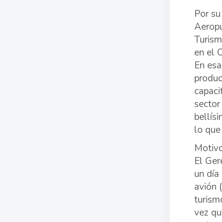
Por su
Aeropu
Turism
en el 
En esa
produc
capaci
sector
bellís
lo que
Motivo
El Ger
un día
avión 
turism
vez qu