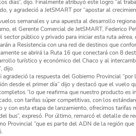
los días”, dijo. Finalmente atribuyó este logro “al trab
ado, y agradeció a JetSMART por “apostar al crecimient
vuelos semanales y una apuesta al desarrollo regiona
urno, el Gerente Comercial de JetSMART, Federico Pet
el sector público y privado para iniciar esta ruta aére
arán a Resistencia con una red de destinos que confo
amente se abrirá la Ruta 16 que conectará con 8 desti
arrollo turístico y económico del Chaco y al interca
, dijo.
i agradeció la respuesta del Gobierno Provincial “por 
ión desde el primer día” dijo y destacó que el vuelo qu
completos “lo que reafirma que nuestro producto es i
cado, con tarifas súper competitivas, con los estánda
io y con esta etapa de lanzamiento, ofrecimos tarifa
del bus”, expresó. Por último, remarcó el detalle de rec
no Provincial “que es parte del ADN de la región que 
ó.