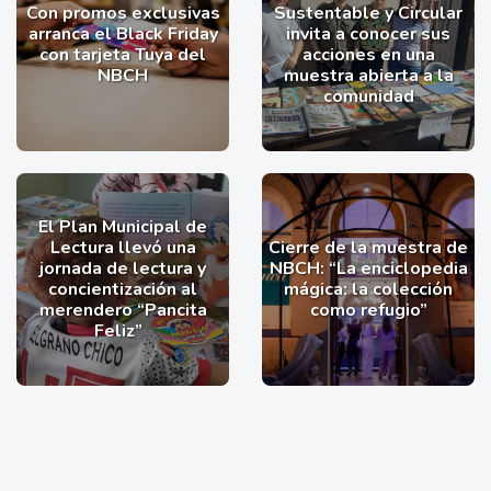
Con promos exclusivas
Sustentable y Circular
arranca el Black Friday
invita a conocer sus
con tarjeta Tuya del
acciones en una
NBCH
muestra abierta a la
comunidad
El Plan Municipal de
Lectura llevó una
Cierre de la muestra de
jornada de lectura y
NBCH: “La enciclopedia
concientización al
mágica: la colección
merendero “Pancita
como refugio”
Feliz”