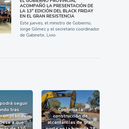
EL GOBIERNO PROVINCIAL
ACOMPAÑÓ LA PRESENTACIÓN DE
LA 13° EDICIÓN DEL BLACK FRIDAY
EN EL GRAN RESISTENCIA
Este jueves, el ministro de Gobierno,
Jorge Gómez y el secretario coordinador
de Gabinete, Livio
 podrá seguir
ndo tras
Continúa la
r un plan de
construcción de
 pese a que
alcantarillas de gran
 más de 120
porte en la avenida 28