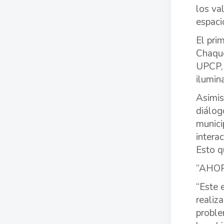
los va
espaci
El pri
Chaque
UPCP, 
ilumin
Asimis
diálog
munici
intera
Esto q
”AHOR
“Este 
realiz
proble