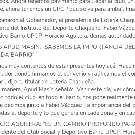
icos. Ahora tenemos pavimento para llegar al club, un 
e, ahora tenemos un UPCP que se va para arriba”, fina
ñaron al Gobernador, el presidente de Lotería Chaq
ente del Instituto del Deporte Chaqueño, Fabio Vázque
ivo Barrio UPCP, Horacio Aguilera, demás autoridades 
 APUD MASÍN: “SABEMOS LA IMPORTANCIA DEL
ADA BARRIO”
os muy contentos de estar presentes hoy acá. Hace m
ador donde firmamos el convenio y ratificamos el c
ar”, dijo el titular de Lotería Chaqueña.
 manera, Apud Masín señaló: “Venir este día, ver cóm
en todo el club, en todo el barrio, nos pone realment
e decimos junto a Fabio Vázquez, la importancia del de
adas al deporte y lo que genera en cada zona y en cad
CIO AGUILERA: “ES UN CAMBIO PROFUNDO PAR
sidente del Club Social y Deportivo Barrio UPCP, Horac