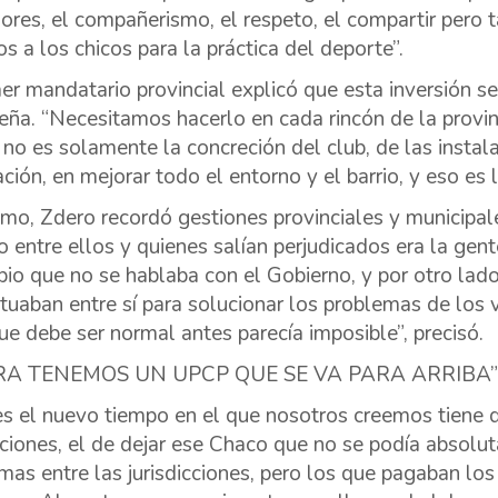
lores, el compañerismo, el respeto, el compartir pero 
os a los chicos para la práctica del deporte”.
mer mandatario provincial explicó que esta inversión 
ña. “Necesitamos hacerlo en cada rincón de la provinci
no es solamente la concreción del club, de las insta
ación, en mejorar todo el entorno y el barrio, y eso es
mo, Zdero recordó gestiones provinciales y municipale
o entre ellos y quienes salían perjudicados era la gen
pio que no se hablaba con el Gobierno, y por otro lad
ctuaban entre sí para solucionar los problemas de los
ue debe ser normal antes parecía imposible”, precisó.
A TENEMOS UN UPCP QUE SE VA PARA ARRIBA”
es el nuevo tiempo en el que nosotros creemos tiene q
aciones, el de dejar ese Chaco que no se podía absol
mas entre las jurisdicciones, pero los que pagaban los