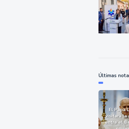
Últimas not
El Papa 
visitará la
entre el 8 
novie