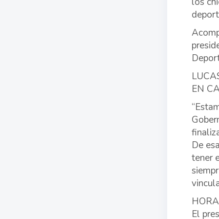
los ch
deport
Acompa
presid
Deport
LUCAS
EN C
“Estam
Gobern
finaliz
De esa
tener 
siempr
vincul
HORA
El pre