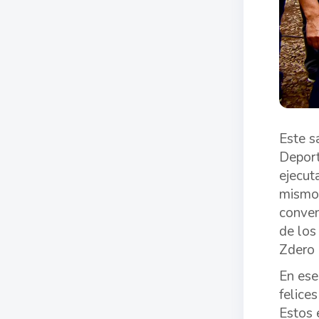
Este s
Deport
ejecut
mismo 
conven
de los
Zdero 
En ese
felice
Estos 