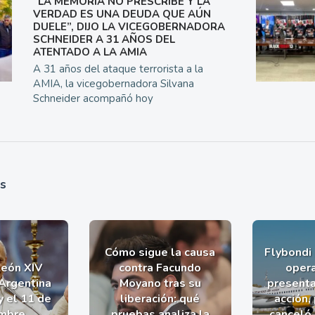
“LA MEMORIA NO PRESCRIBE Y LA
VERDAD ES UNA DEUDA QUE AÚN
DUELE”, DIJO LA VICEGOBERNADORA
SCHNEIDER A 31 AÑOS DEL
ATENTADO A LA AMIA
A 31 años del ataque terrorista a la
AMIA, la vicegobernadora Silvana
Schneider acompañó hoy
as
Cómo sigue la causa
Flybondi
León XIV
contra Facundo
opera
 Argentina
Moyano tras su
presenta
y el 11 de
liberación: qué
acción,
mbre
pruebas analiza la
canceló