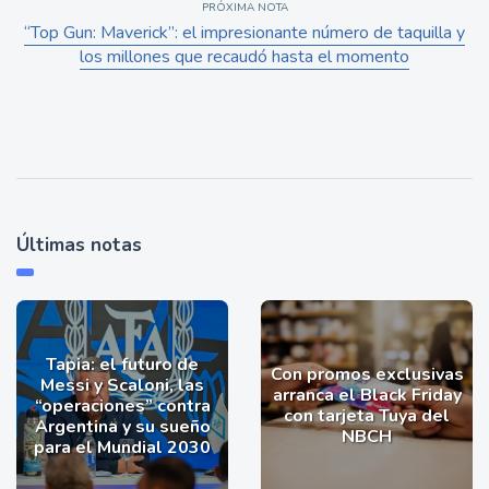
PRÓXIMA NOTA
“Top Gun: Maverick”: el impresionante número de taquilla y
los millones que recaudó hasta el momento
Últimas notas
Tapia: el futuro de
Con promos exclusivas
Messi y Scaloni, las
arranca el Black Friday
“operaciones” contra
con tarjeta Tuya del
Argentina y su sueño
NBCH
para el Mundial 2030