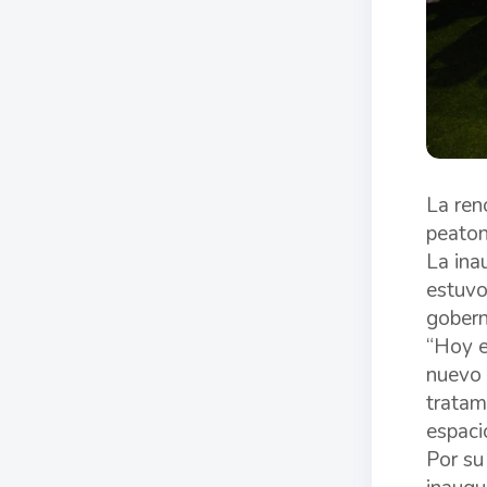
La ren
peaton
La ina
estuvo
gobern
“Hoy e
nuevo 
tratam
espacio
Por su