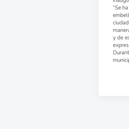
inaugu
“Se ha
embell
ciudad
manera
y de e
expres
Durant
munici