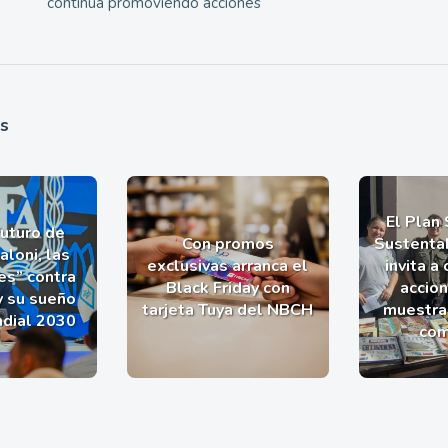
continúa promoviendo acciones
as
El Plan
futuro de
Con promos
Sustentab
aloni, las
exclusivas arranca el
invita a
es” contra
Black Friday con
accio
y su sueño
tarjeta Tuya del NBCH
muestra 
ndial 2030
com