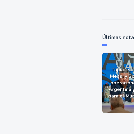
Últimas not
Tapia: el 
Messi y Sc
“operacion
Argentina 
para el Mu