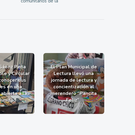
comunitarios de la
 Sáenz Peña
El Plan Municipal de
le y Circular
Lectura llevó una
 conocer sus
jornada de lectura y
nes en una
concientización al
abierta a la
merendero “Pancita
unidad
Feliz”