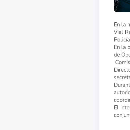
En la 
Vial R
Policía
En la 
de Ope
Comisa
Direct
secret
Durant
autori
coordi
El Int
conjun