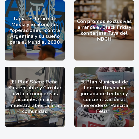
Tapia: el futuro de
Con promos exclusivas
Messi y Scaloni, las
arranca el Black Friday
“operaciones” contra
con tarjeta Tuya del
Argentina y su sueño
NBCH
para el Mundial 2030
El Plan Sáenz Peña
El Plan Municipal de
Sustentable y Circular
Lectura llevó una
invita a conocer sus
jornada de lectura y
acciones en una
concientización al
muestra abierta a la
merendero “Pancita
comunidad
Feliz”