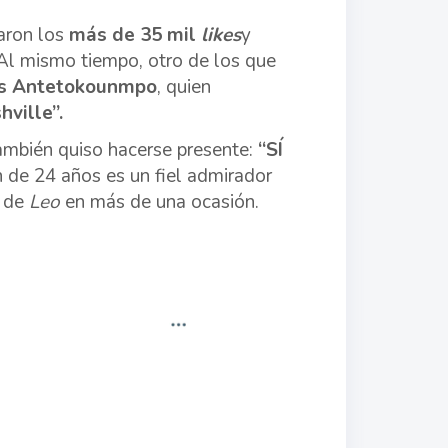
aron los
más de 35 mil
likes
y
 Al mismo tiempo, otro de los que
is Antetokounmpo
, quien
ville”.
también quiso hacerse presente:
“SÍ
n de 24 años es un fiel admirador
e
de
Leo
en más de una ocasión.