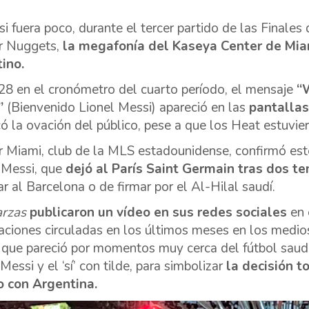
i fuera poco, durante el tercer partido de las Finales
r Nuggets,
la megafonía del Kaseya Center de Miam
ino.
28 en el cronómetro del cuarto período, el mensaje
“
”
(Bienvenido Lionel Messi) apareció en las
pantallas
ó la ovación del público, pese a que los Heat estuvie
er Miami, club de la MLS estadounidense, confirmó este
 Messi, que
dejó al París Saint Germain tras dos 
ar al Barcelona o de firmar por el Al-Hilal saudí.
arzas
publicaron un vídeo en sus redes sociales
en 
aciones circuladas en los últimos meses en los medios
 que pareció por momentos muy cerca del fútbol saud
Messi y el ‘sí’ con tilde, para simbolizar
la decisión t
 con Argentina.