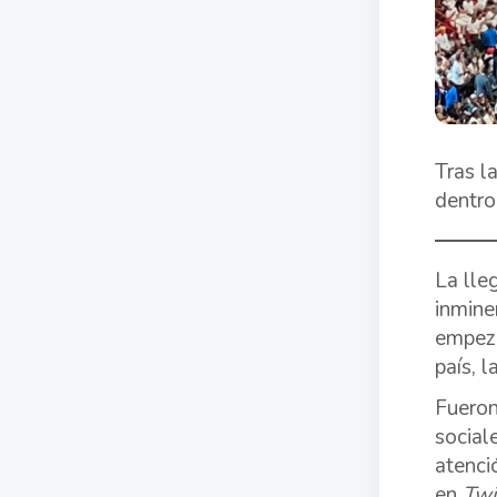
Tras l
dentro
La lle
inmine
empeza
país, l
Fueron
social
atenci
en
Twi