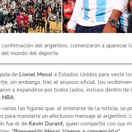
a confirmación del argentino, comenzaron a aparecer 
 del mundo del deporte.
gada de
Lionel Messi
a Estados Unidos para vestir lo
nte, sin embargo, tras el anuncio oficial, los recibimi
ron a expandirse por todos lados, incluso dentro de
a
NBA
.
 varias las figuras que, al enterarse de la noticia, se 
es para mandarle un afectuoso mensaje al argentino.
ón fue el de
Kevin Durant,
quien compartió con sus m
tter
:
“Bienvenido Messi. Vamos a conseguirlo”.