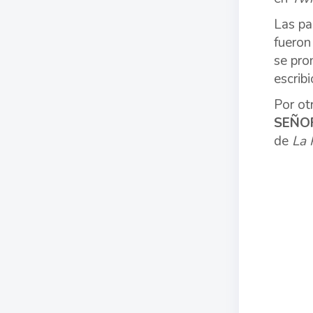
Las pa
fueron
se pro
escribi
Por ot
SEÑOR
de
La 