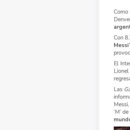
Como s
Denve
argent
Con 8.
Messi
provoc
El Int
Lionel
regres
Las
G
inform
Messi,
‘M’ de 
mundo