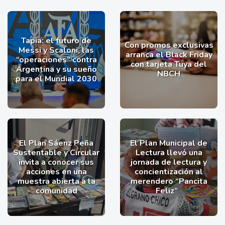
Tapia: el futuro de
Con promos exclusivas
Messi y Scaloni, las
arranca el Black Friday
“operaciones” contra
con tarjeta Tuya del
Argentina y su sueño
NBCH
para el Mundial 2030
El Plan Sáenz Peña
El Plan Municipal de
Sustentable y Circular
Lectura llevó una
invita a conocer sus
jornada de lectura y
acciones en una
concientización al
muestra abierta a la
merendero “Pancita
comunidad
Feliz”