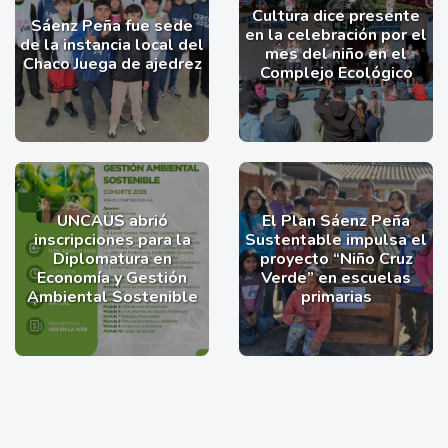
Cultura dice presente
Sáenz Peña fue sede
en la celebración por el
de la instancia local del
mes del niño en el
Chaco Juega de ajedrez
Complejo Ecológico
UNCAUS abrió
El Plan Sáenz Peña
inscripciones para la
Sustentable impulsa el
Diplomatura en
proyecto “Niño Cruz
Economía y Gestión
Verde” en escuelas
Ambiental Sostenible
primarias