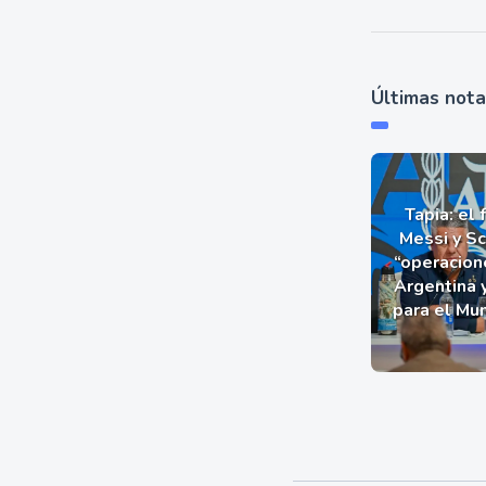
Últimas not
Tapia: el 
Messi y Sc
“operacion
Argentina 
para el Mu