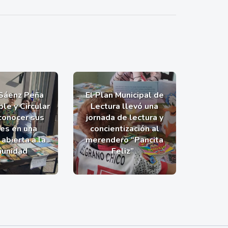
 Sáenz Peña
El Plan Municipal de
le y Circular
Lectura llevó una
 conocer sus
jornada de lectura y
nes en una
concientización al
abierta a la
merendero “Pancita
unidad
Feliz”