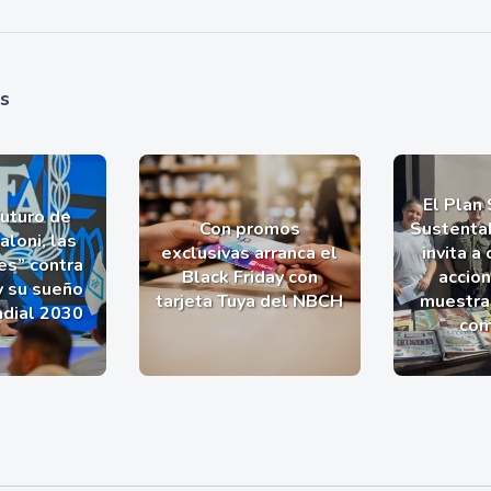
as
El Plan
futuro de
Con promos
Sustentab
aloni, las
exclusivas arranca el
invita a
es” contra
Black Friday con
accio
y su sueño
tarjeta Tuya del NBCH
muestra 
ndial 2030
com