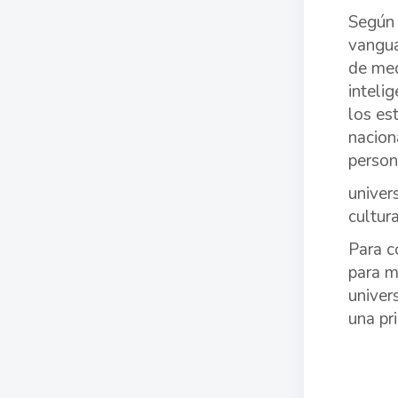
Según 
vangua
de med
inteli
los es
nacion
person
univer
cultur
Para c
para m
univer
una pr