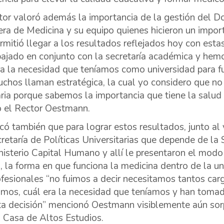
tor valoró además la importancia de la gestión del Do
rera de Medicina y su equipo quienes hicieron un impo
rmitió llegar a los resultados reflejados hoy con esta
bajado en conjunto con la secretaría académica y he
ra la necesidad que teníamos como universidad para fu
chos llaman estratégica, la cual yo considero que no 
ria porque sabemos la importancia que tiene la salud 
ó el Rector Oestmann.
ó también que para lograr estos resultados, junto al v
retaría de Políticas Universitarias que depende de la
nisterio Capital Humano y allí le presentaron el modo
a, la forma en que funciona la medicina dentro de la uni
ofesionales “no fuimos a decir necesitamos tantos ca
amos, cuál era la necesidad que teníamos y han tomad
ta decisión” mencionó Oestmann visiblemente aún sor
a Casa de Altos Estudios.