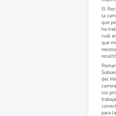
El Rec
la car
que pe
ha tra
cuál e
que mu
necesa
resalt
Remarc
Subsec
del Mi
carrer
los pr
trabaj
correc
para l