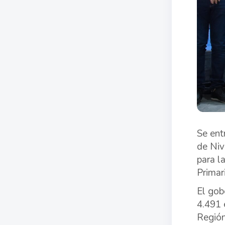
Se ent
de Niv
para l
Primar
El gob
4.491 
Región