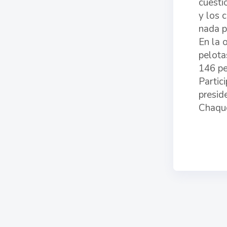
cuesti
y los 
nada p
En la 
pelota
146 pe
Partic
presid
Chaqu