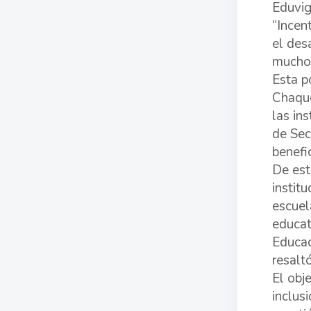
Eduvig
“Incen
el des
muchos
Esta p
Chaque
las in
de Sec
benefi
De est
instit
escuel
educat
Educac
resalt
El obj
inclus