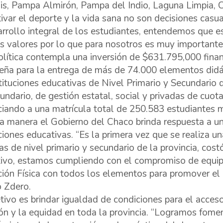
is, Pampa Almirón, Pampa del Indio, Laguna Limpia, C
tivar el deporte y la vida sana no son decisiones casua
arrollo integral de los estudiantes, entendemos que e
 valores por lo que para nosotros es muy importante”
olítica contempla una inversión de $631.795,000 finan
ña para la entrega de más de 74.000 elementos didác
stituciones educativas de Nivel Primario y Secundario
undario, de gestión estatal, social y privadas de cuota
ciando a una matrícula total de 250.583 estudiantes 
a manera el Gobierno del Chaco brinda respuesta a u
uciones educativas. “Es la primera vez que se realiza u
as de nivel primario y secundario de la provincia, cos
ivo, estamos cumpliendo con el compromiso de equipa
ión Física con todos los elementos para promover el d
ó Zdero.
etivo es brindar igualdad de condiciones para el acceso
ión y la equidad en toda la provincia. “Logramos fome