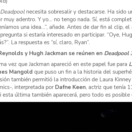
ld)
Deadpool
necesita sobresalir y destacarse. Ha sido u
ar muy adentro. Y yo… no tengo nada. Sí, está complet
eníamos una idea…”, añade. Antes de dar fin al clip, el
e pregunta si estaría interesado en participar. “Oye, H
s?”. La respuesta es “sí, claro, Ryan”.
Reynolds y Hugh Jackman se reúnen en
Deadpool 
ima vez que Jackman apareció en este papel fue para
mes Mangold
que puso un fin a la historia del superhé
sión también permitió la introducción de Laura Kinn
mics-, interpretada por
Dafne Keen
, actriz que tenía
si esta última también aparecerá, pero todo es posible