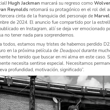
cial!
Hugh Jackman
marcará su regreso como
Wolve
yan Reynolds
retomará su protagónico en el rol del 
 tercera cinta de la franquicia del personaje de
Marve
mbre de 2024. El anuncio fue compartido por la estre
publicado en Instagram, allí se deja ver emocionado p
sa no tener nada para sorprendernos.
a todos, estamos muy tristes de habernos perdido D2
ro en la próxima película de
Deadpool
durante mucho
ente he tenido que buscar en mi alma en este caso. S
ente necesita sentirse especial. Necesitamos permanec
eva profundidad, motivación, significado”.