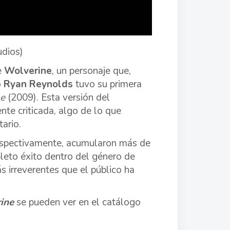
udios)
e
Wolverine
, un personaje que,
o
Ryan Reynolds
tuvo su primera
ne
(2009). Esta versión del
nte criticada, algo de lo que
ario.
espectivamente, acumularon más de
pleto éxito dentro del género de
ás irreverentes que el público ha
rine
se pueden ver en el catálogo