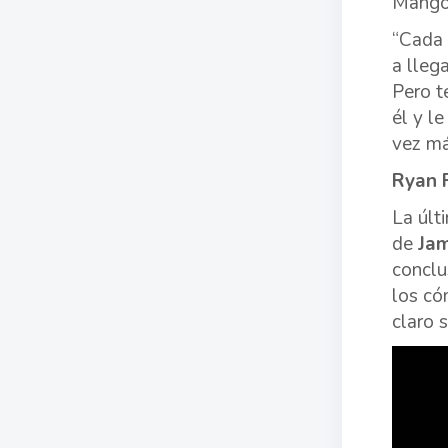
Mango
“Cada
a lleg
Pero t
él y l
vez má
Ryan 
La últ
de
Ja
conclu
los có
claro 