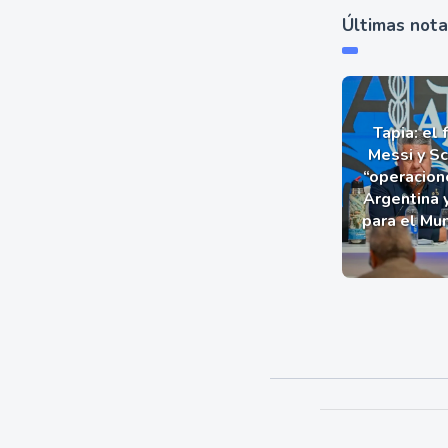
Últimas not
Tapia: el 
Messi y Sc
“operacion
Argentina 
para el Mu