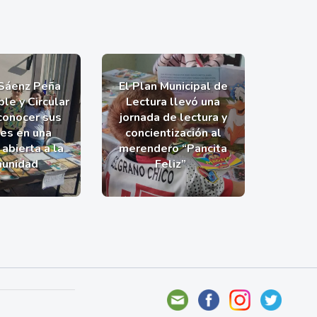
 Sáenz Peña
El Plan Municipal de
le y Circular
Lectura llevó una
 conocer sus
jornada de lectura y
nes en una
concientización al
abierta a la
merendero “Pancita
unidad
Feliz”