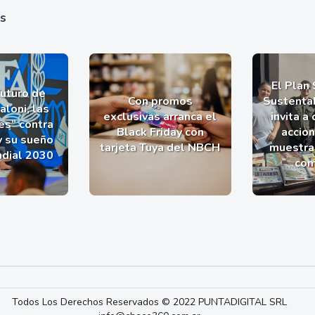
as
El Plan
futuro de
Con promos
Sustentab
aloni, las
exclusivas arranca el
invita a
es” contra
Black Friday con
accio
y su sueño
tarjeta Tuya del NBCH
muestra 
ndial 2030
com
Todos Los Derechos Reservados © 2022 PUNTADIGITAL SRL