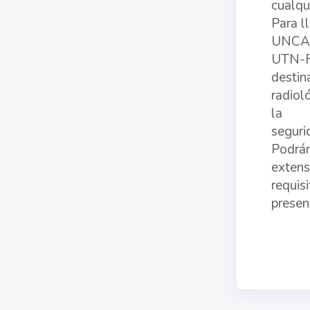
cualqu
Para l
UNCAUS
UTN-FR
destin
radiol
la
seguri
Podrán
extens
requis
presen