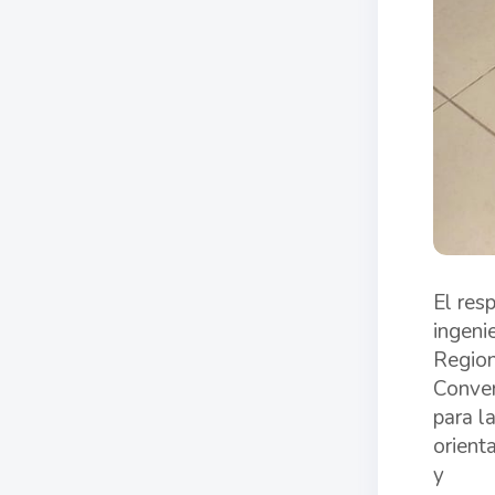
El res
ingeni
Region
Conven
para l
orient
y