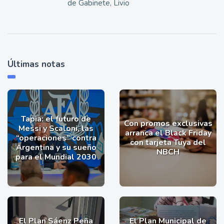
de Gabinete, Livio
Últimas notas
Tapia: el futuro de
Con promos exclusivas
Messi y Scaloni, las
arranca el Black Friday
“operaciones” contra
con tarjeta Tuya del
Argentina y su sueño
NBCH
para el Mundial 2030
El Plan Sáenz Peña
El Plan Municipal de