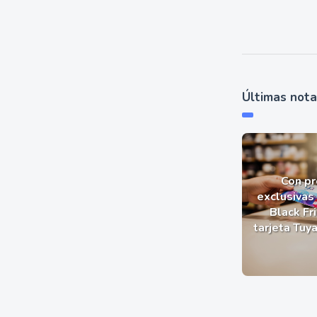
Últimas not
Con p
exclusivas 
Black Fr
tarjeta Tuy