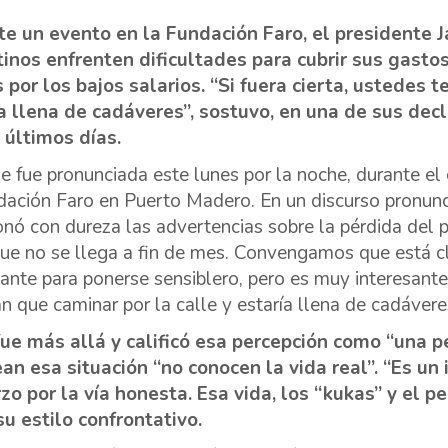
e un evento en la Fundación Faro, el presidente J
inos enfrenten dificultades para cubrir sus gast
 por los bajos salarios. “Si fuera cierta, ustedes 
a llena de cadáveres”, sostuvo, en una de sus dec
 últimos días.
se fue pronunciada este lunes por la noche, durante el 
dación Faro en Puerto Madero. En un discurso pronunc
onó con dureza las advertencias sobre la pérdida del p
que no se llega a fin de mes. Convengamos que está c
sante para ponerse sensiblero, pero es muy interesante,
an que caminar por la calle y estaría llena de cadávere
fue más allá y calificó esa percepción como “una 
an esa situación “no conocen la vida real”. “Es un
zo por la vía honesta. Esa vida, los “kukas” y el p
 su estilo confrontativo.