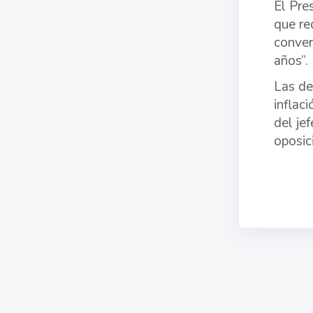
El Pre
que re
conver
años”.
Las de
inflac
del je
oposici