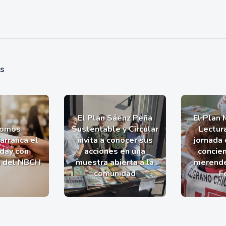
as
El Plan Sáenz Peña
El Plan 
romos
Sustentable y Circular
Lectur
arranca el
invita a conocer sus
jornada 
iday con
acciones en una
concien
a del NBCH
muestra abierta a la
merende
comunidad
F