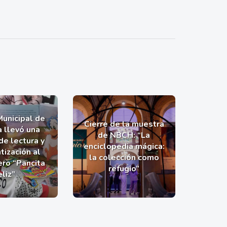
Municipal de
Cierre de la muestra
a llevó una
de NBCH: “La
de lectura y
enciclopedia mágica:
tización al
la colección como
ro “Pancita
refugio”
eliz”