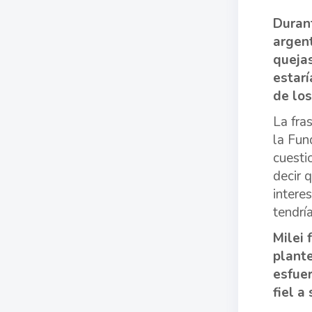
Durant
argent
quejas
estarí
de los
La fra
la Fun
cuesti
decir 
intere
tendrí
Milei 
plante
esfuer
fiel a