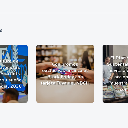
as
El Plan
futuro de
Con promos
Sustentab
aloni, las
exclusivas arranca el
invita a
es” contra
Black Friday con
accio
y su sueño
tarjeta Tuya del NBCH
muestra 
ndial 2030
com