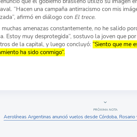
enunció que el gobierno brasileño utilizó su imagen e
naval. “Hacen una campaña antirracismo con mis imág
ada”, afirmó en diálogo con
El trece.
 muchas amenazas constantemente, no he salido por
a. Estoy muy desprotegida”, sostuvo la joven que po
tros de la capital, y luego concluyó:
“Siento que me e
miento ha sido conmigo”.
PRÓXIMA NOTA
Aerolíneas Argentinas anunció vuelos desde Córdoba, Rosario 