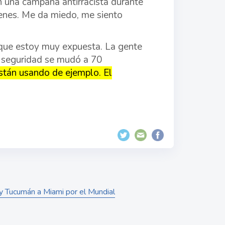
n una campaña antirracista durante
enes. Me da miedo, me siento
que estoy muy expuesta. La gente
r seguridad se mudó a 70
stán usando de ejemplo. El
y Tucumán a Miami por el Mundial