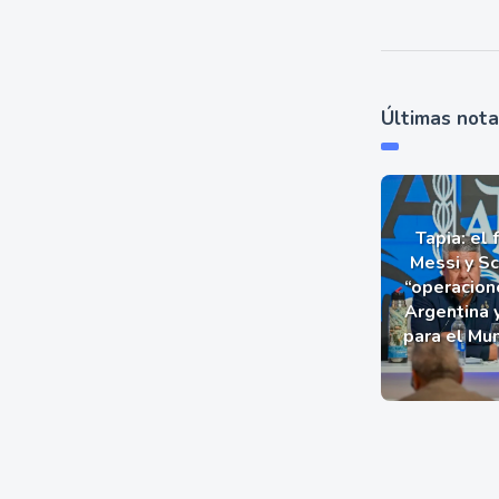
Últimas not
Tapia: el 
Messi y Sc
“operacion
Argentina 
para el Mu