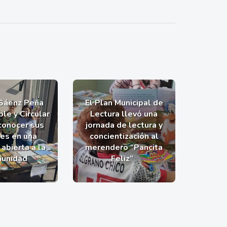
 Sáenz Peña
El Plan Municipal de
le y Circular
Lectura llevó una
 conocer sus
jornada de lectura y
nes en una
concientización al
abierta a la
merendero “Pancita
unidad
Feliz”