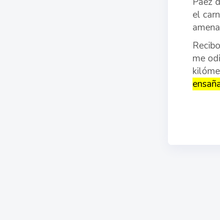
Páez d
el car
amenaz
Recibo
me odi
kilóme
ensaña