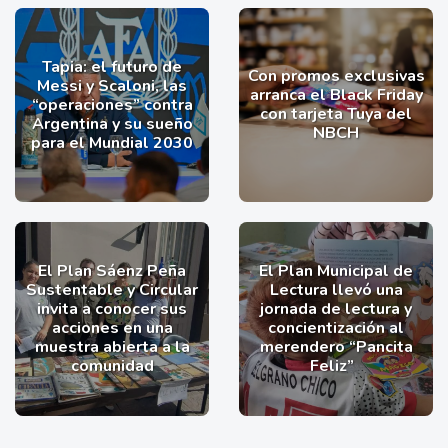
Tapia: el futuro de
Con promos exclusivas
Messi y Scaloni, las
arranca el Black Friday
“operaciones” contra
con tarjeta Tuya del
Argentina y su sueño
NBCH
para el Mundial 2030
El Plan Sáenz Peña
El Plan Municipal de
Sustentable y Circular
Lectura llevó una
invita a conocer sus
jornada de lectura y
acciones en una
concientización al
muestra abierta a la
merendero “Pancita
comunidad
Feliz”