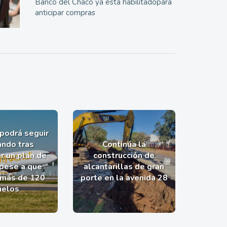
Banco del Chaco ya está habilitadopara
anticipar compras
 podrá seguir
ndo tras
Continúa la
r un plan de
construcción de
 pese a que
alcantarillas de gran
 más de 120
porte en la avenida 28
uelos