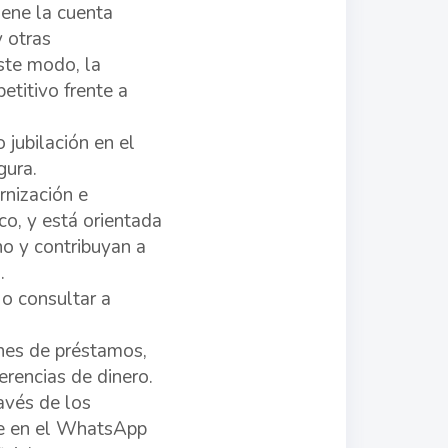
iene la cuenta
y otras
este modo, la
titivo frente a
 jubilación en el
gura.
rnización e
o, y está orientada
no y contribuyan a
.
o consultar a
ones de préstamos,
erencias de dinero.
avés de los
ine en el WhatsApp