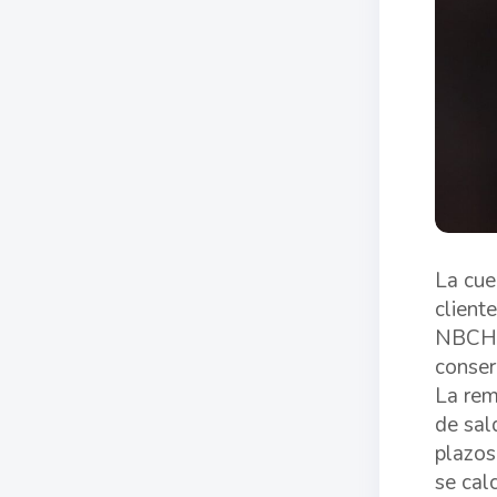
La cue
client
NBCH24
conser
La rem
de sal
plazos 
se cal