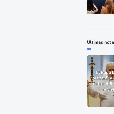
Últimas not
El Papa 
visitará la
entre el 8 
novie