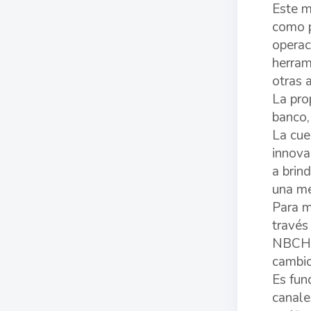
Este m
como p
operac
herram
otras a
La pro
banco,
La cue
innova
a brin
una me
Para m
través
NBCH n
cambio
Es fun
canale