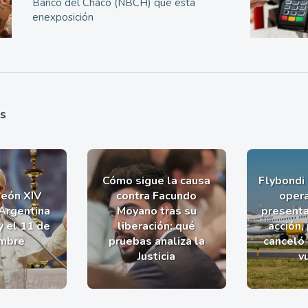
Banco del Chaco (NBCH) que está
enexposición
as
Cómo sigue la causa
Flybondi
León XIV
contra Facundo
opera
 Argentina
Moyano tras su
presenta
y el 11 de
liberación: qué
acción,
mbre
pruebas analiza la
canceló
Justicia
v