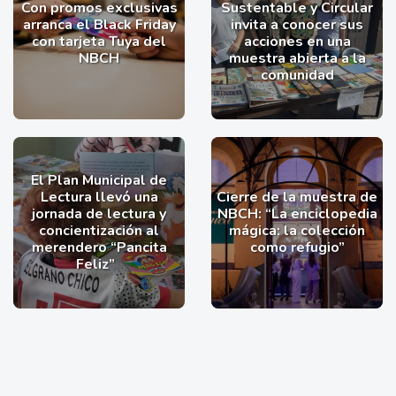
Con promos exclusivas
Sustentable y Circular
arranca el Black Friday
invita a conocer sus
con tarjeta Tuya del
acciones en una
NBCH
muestra abierta a la
comunidad
El Plan Municipal de
Lectura llevó una
Cierre de la muestra de
jornada de lectura y
NBCH: “La enciclopedia
concientización al
mágica: la colección
merendero “Pancita
como refugio”
Feliz”