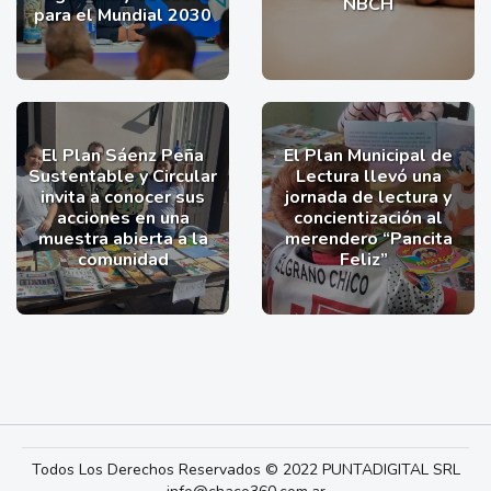
NBCH
para el Mundial 2030
El Plan Sáenz Peña
El Plan Municipal de
Sustentable y Circular
Lectura llevó una
invita a conocer sus
jornada de lectura y
acciones en una
concientización al
muestra abierta a la
merendero “Pancita
comunidad
Feliz”
Todos Los Derechos Reservados © 2022 PUNTADIGITAL SRL