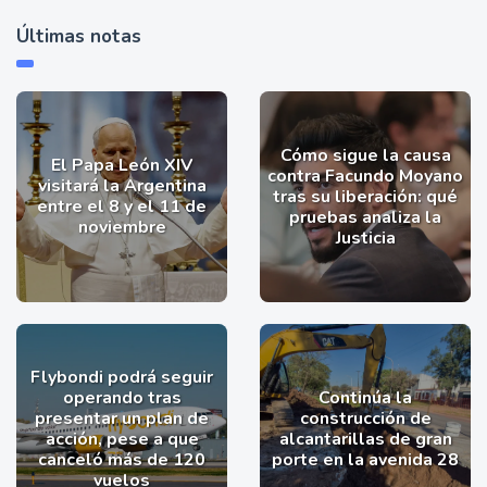
Últimas notas
Cómo sigue la causa
El Papa León XIV
contra Facundo Moyano
visitará la Argentina
tras su liberación: qué
entre el 8 y el 11 de
pruebas analiza la
noviembre
Justicia
Flybondi podrá seguir
operando tras
Continúa la
presentar un plan de
construcción de
acción, pese a que
alcantarillas de gran
canceló más de 120
porte en la avenida 28
vuelos