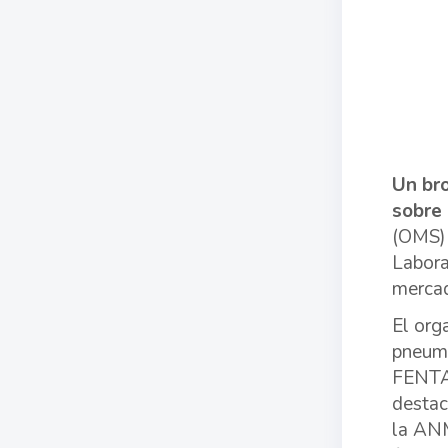
Un bro
sobre
(OMS) 
Labora
merca
El org
pneumo
FENTAN
destac
la AN