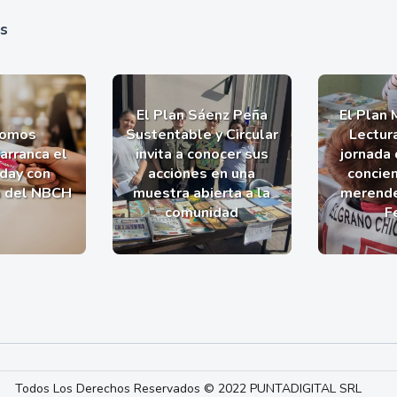
as
El Plan Sáenz Peña
El Plan 
romos
Sustentable y Circular
Lectur
arranca el
invita a conocer sus
jornada 
iday con
acciones en una
concien
a del NBCH
muestra abierta a la
merende
comunidad
F
Todos Los Derechos Reservados © 2022 PUNTADIGITAL SRL