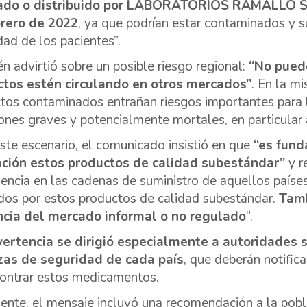
cado o distribuido por LABORATORIOS RAMALLO 
brero de 2022
, ya que podrían estar contaminados y 
dad de los pacientes”.
n advirtió sobre un posible riesgo regional:
“No pued
ctos estén circulando en otros mercados”
. En la m
tos contaminados entrañan riesgos importantes para 
iones graves y potencialmente mortales, en particular 
ste escenario, el comunicado insistió en que
“es fund
ación estos productos de calidad subestándar”
y r
igencia en las cadenas de suministro de aquellos país
dos por estos productos de calidad subestándar.
Tamb
ncia del mercado informal o no regulado
“.
ertencia se dirigió especialmente a autoridades s
zas de seguridad de cada país
, que deberán notific
ontrar estos medicamentos.
ente, el mensaje incluyó una recomendación a la pobla