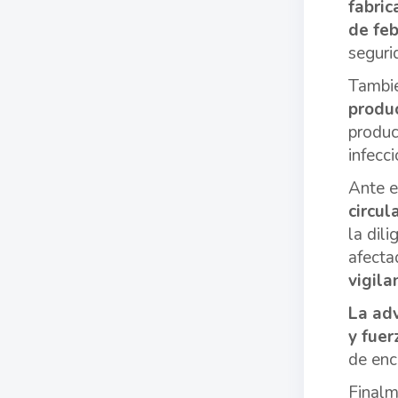
fabri
de fe
seguri
Tambié
produ
produc
infecc
Ante e
circul
la dil
afecta
vigila
La adv
y fuer
de enc
Finalm