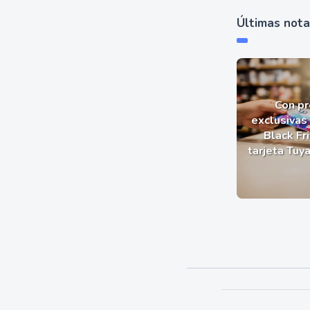
Últimas not
Con p
exclusivas 
Black Fr
tarjeta Tuy