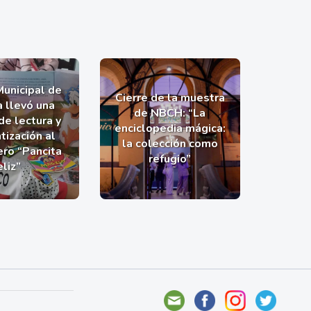
Municipal de
Cierre de la muestra
a llevó una
de NBCH: “La
de lectura y
enciclopedia mágica:
tización al
la colección como
ro “Pancita
refugio”
eliz”