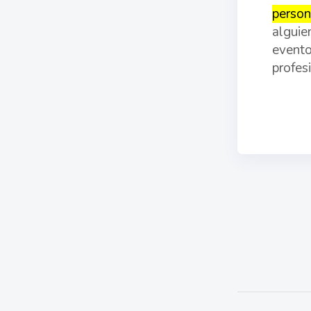
person
alguie
evento
profes