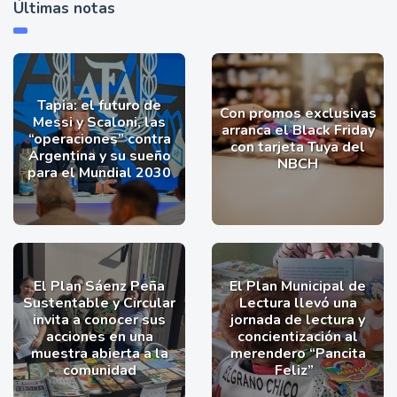
Últimas notas
Tapia: el futuro de
Con promos exclusivas
Messi y Scaloni, las
arranca el Black Friday
“operaciones” contra
con tarjeta Tuya del
Argentina y su sueño
NBCH
para el Mundial 2030
El Plan Sáenz Peña
El Plan Municipal de
Sustentable y Circular
Lectura llevó una
invita a conocer sus
jornada de lectura y
acciones en una
concientización al
muestra abierta a la
merendero “Pancita
comunidad
Feliz”