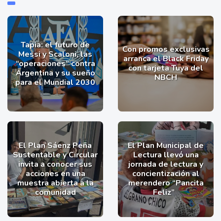
Tapia: el futuro de
Con promos exclusivas
Messi y Scaloni, las
arranca el Black Friday
“operaciones” contra
con tarjeta Tuya del
Argentina y su sueño
NBCH
para el Mundial 2030
El Plan Sáenz Peña
El Plan Municipal de
Sustentable y Circular
Lectura llevó una
invita a conocer sus
jornada de lectura y
acciones en una
concientización al
muestra abierta a la
merendero “Pancita
comunidad
Feliz”