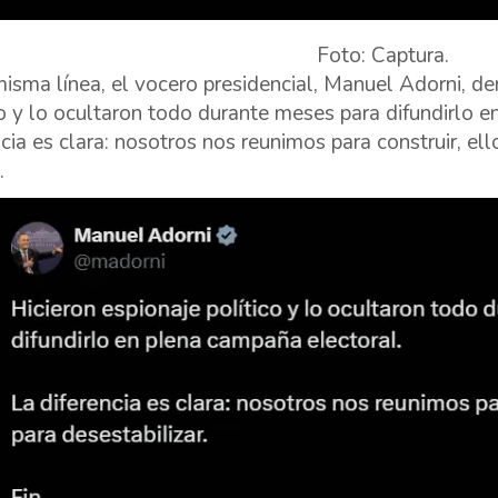
Foto: Captura.
misma línea, el vocero presidencial, Manuel Adorni, de
co y lo ocultaron todo durante meses para difundirlo e
ncia es clara: nosotros nos reunimos para construir, ell
.