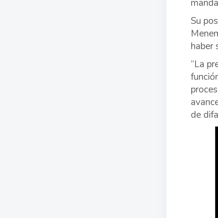
mandat
Su pos
Menem,
haber 
“La pr
funció
proces
avance
de dif