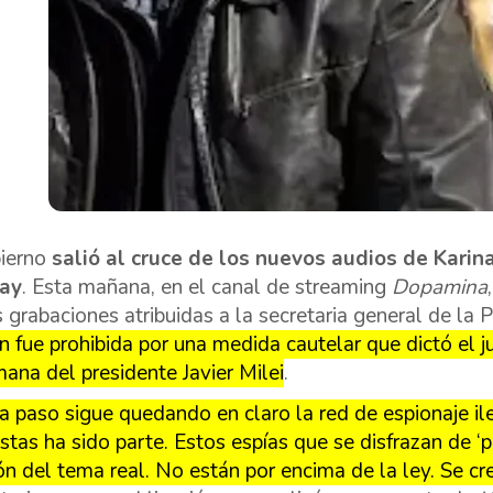
bierno
salió al cruce de los nuevos audios de Karin
ay
. Esta mañana, en el canal de streaming
Dopamina
 grabaciones atribuidas a la secretaria general de la 
ón fue prohibida por una medida cautelar que dictó el j
mana del presidente Javier Milei
.
a paso sigue quedando en claro la red de espionaje il
istas ha sido parte. Estos espías que se disfrazan de ‘p
ón del tema real. No están por encima de la ley. Se c