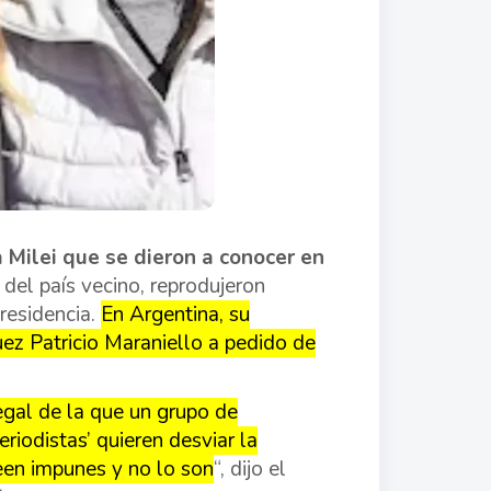
a Milei que se dieron a conocer en
, del país vecino, reprodujeron
Presidencia.
En Argentina, su
uez Patricio Maraniello a pedido de
egal de la que un grupo de
eriodistas’ quieren desviar la
reen impunes y no lo son
“, dijo el