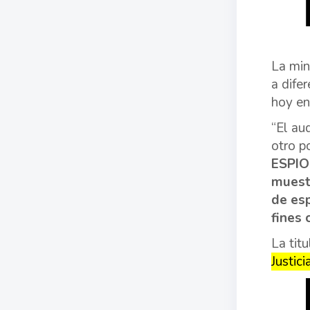
La min
a dife
hoy en
“El au
otro p
ESPIO
muestr
de esp
fines 
La tit
Justici