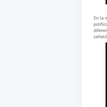
En la 
políti
difere
señaló