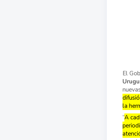
El Go
Urugu
nuevas
difusi
la her
“
A cad
period
atenci