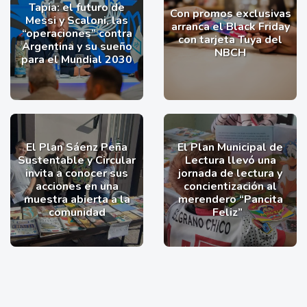
Tapia: el futuro de
Con promos exclusivas
Messi y Scaloni, las
arranca el Black Friday
“operaciones” contra
con tarjeta Tuya del
Argentina y su sueño
NBCH
para el Mundial 2030
El Plan Sáenz Peña
El Plan Municipal de
Sustentable y Circular
Lectura llevó una
invita a conocer sus
jornada de lectura y
acciones en una
concientización al
muestra abierta a la
merendero “Pancita
comunidad
Feliz”