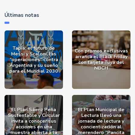
Últimas notas
Tapia: el futuro de
Con promos exclusivas
Messi y Scaloni, las
arranca el Black Friday
“operaciones” contra
con tarjeta Tuya del
Argentina y su sueño
NBCH
para el Mundial 2030
El Plan Sáenz Peña
El Plan Municipal de
Sustentable y Circular
Lectura llevó una
invita a conocer sus
jornada de lectura y
acciones en una
concientización al
muestra abierta a la
merendero “Pancita