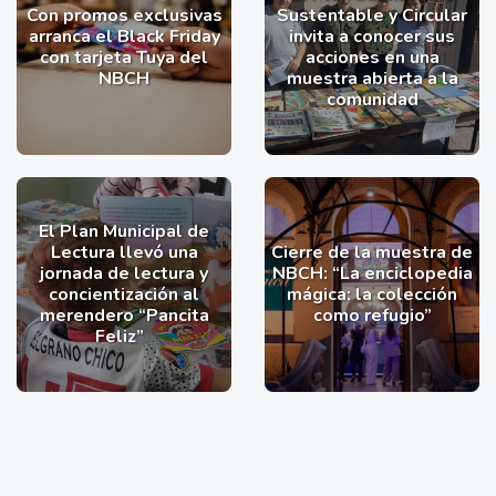
Con promos exclusivas
Sustentable y Circular
arranca el Black Friday
invita a conocer sus
con tarjeta Tuya del
acciones en una
NBCH
muestra abierta a la
comunidad
El Plan Municipal de
Lectura llevó una
Cierre de la muestra de
jornada de lectura y
NBCH: “La enciclopedia
concientización al
mágica: la colección
merendero “Pancita
como refugio”
Feliz”