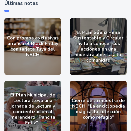
Últimas notas
El Plan Sáenz Peña
Con promos exclusivas
Sustentable y Circular
arranca el Black Friday
invita a conocer sus
con tarjeta Tuya del
acciones en una
NBCH
muestra abierta a la
comunidad
El Plan Municipal de
Lectura llevó una
Cierre de la muestra de
jornada de lectura y
NBCH: “La enciclopedia
concientización al
mágica: la colección
merendero “Pancita
como refugio”
Feliz”