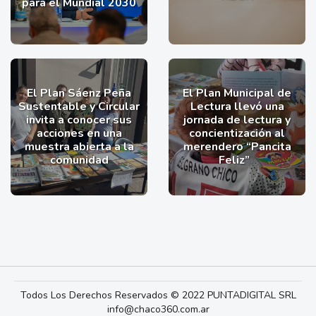
para el Mundial 2030
El Plan Sáenz Peña
El Plan Municipal de
Sustentable y Circular
Lectura llevó una
invita a conocer sus
jornada de lectura y
acciones en una
concientización al
muestra abierta a la
merendero “Pancita
comunidad
Feliz”
Todos Los Derechos Reservados © 2022 PUNTADIGITAL SRL
info@chaco360.com.ar