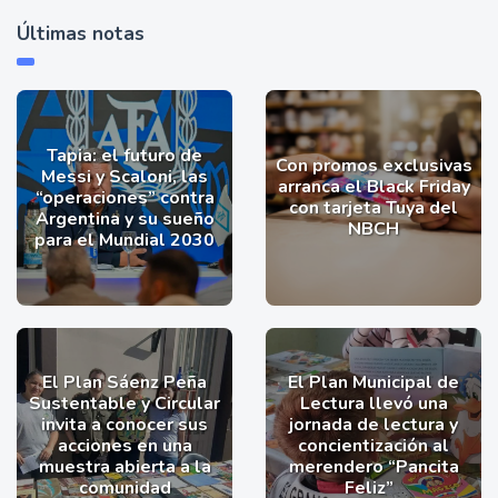
Últimas notas
Tapia: el futuro de
Con promos exclusivas
Messi y Scaloni, las
arranca el Black Friday
“operaciones” contra
con tarjeta Tuya del
Argentina y su sueño
NBCH
para el Mundial 2030
El Plan Sáenz Peña
El Plan Municipal de
Sustentable y Circular
Lectura llevó una
invita a conocer sus
jornada de lectura y
acciones en una
concientización al
muestra abierta a la
merendero “Pancita
comunidad
Feliz”