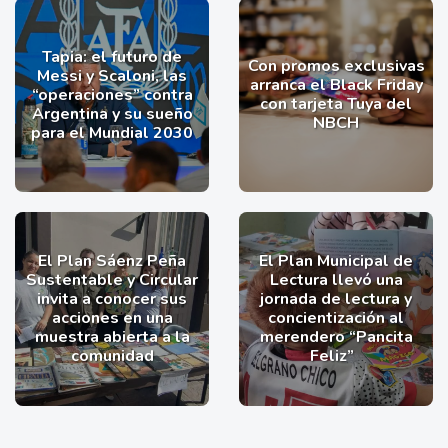
Tapia: el futuro de
Con promos exclusivas
Messi y Scaloni, las
arranca el Black Friday
“operaciones” contra
con tarjeta Tuya del
Argentina y su sueño
NBCH
para el Mundial 2030
El Plan Sáenz Peña
El Plan Municipal de
Sustentable y Circular
Lectura llevó una
invita a conocer sus
jornada de lectura y
acciones en una
concientización al
muestra abierta a la
merendero “Pancita
comunidad
Feliz”