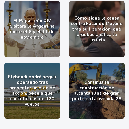
Cómo sigue la causa
El Papa León XIV
contra Facundo Moyano
visitará la Argentina
tras su liberación: qué
entre el 8 y el 11 de
pruebas analiza la
noviembre
Justicia
Flybondi podrá seguir
operando tras
Continúa la
presentar un plan de
construcción de
acción, pese a que
alcantarillas de gran
canceló más de 120
porte en la avenida 28
vuelos