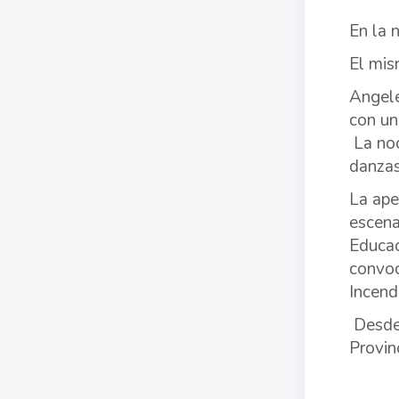
En la 
El mis
Angele
con un
La noc
danzas
La ape
escena
Educac
convoc
Incend
Desde 
Provin