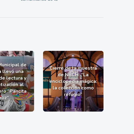
Municipal de
Cierre de la muestra
a llevó una
de NBCH: “La
de lectura y
enciclopedia mágica:
tización al
la colección como
ro “Pancita
refugio”
eliz”