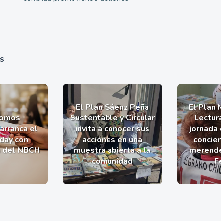
as
El Plan Sáenz Peña
El Plan 
romos
Sustentable y Circular
Lectur
arranca el
invita a conocer sus
jornada 
iday con
acciones en una
concien
a del NBCH
muestra abierta a la
merende
comunidad
F