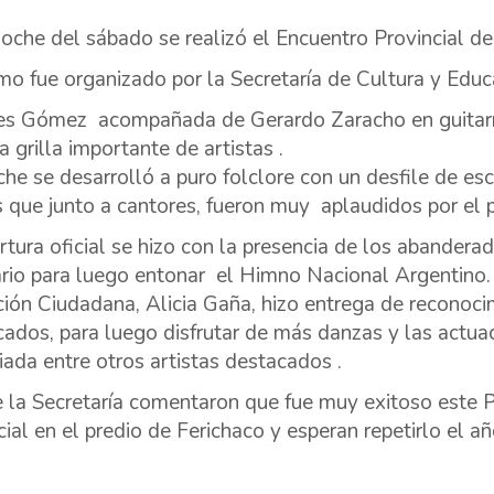
noche del sábado se realizó el Encuentro Provincial de
mo fue organizado por la Secretaría de Cultura y Edu
s Gómez acompañada de Gerardo Zaracho en guitarra,
a grilla importante de artistas .
he se desarrolló a puro folclore con un desfile de es
 que junto a cantores, fueron muy aplaudidos por el p
rtura oficial se hizo con la presencia de los abandera
rio para luego entonar el Himno Nacional Argentino. 
ión Ciudadana, Alicia Gaña, hizo entrega de reconocim
ados, para luego disfrutar de más danzas y las actua
iada entre otros artistas destacados .
la Secretaría comentaron que fue muy exitoso este P
cial en el predio de Ferichaco y esperan repetirlo el a