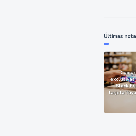
Últimas not
Con p
exclusivas 
Black Fr
tarjeta Tuy