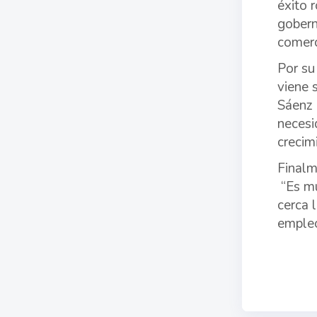
éxito 
gobern
comerc
Por su
viene 
Sáenz 
necesi
crecimi
Finalm
“Es mu
cerca 
empleo