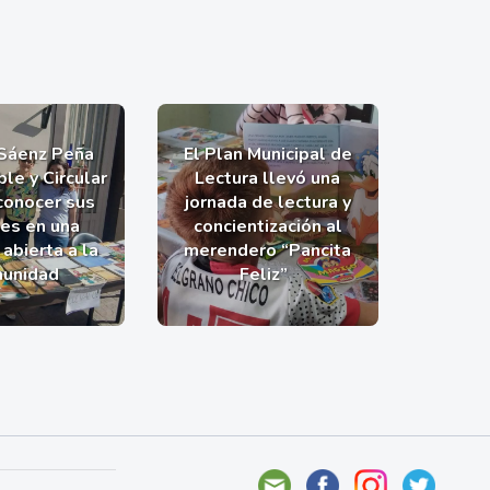
 Sáenz Peña
El Plan Municipal de
le y Circular
Lectura llevó una
 conocer sus
jornada de lectura y
nes en una
concientización al
abierta a la
merendero “Pancita
unidad
Feliz”