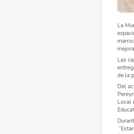
La Mun
espaci
marroq
mejora
Las ca
entreg
de la p
Del ac
Pereyr
Local 
Educat
Durant
“Estam