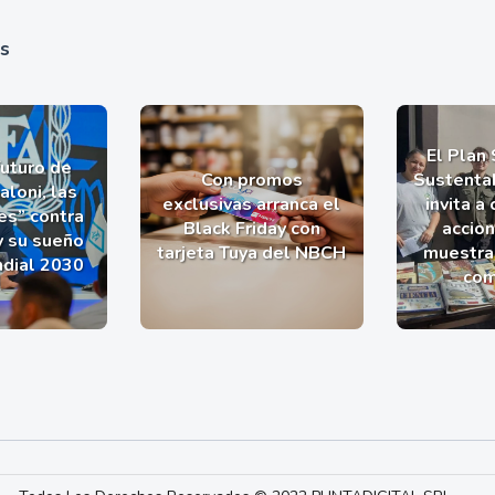
as
El Plan
futuro de
Con promos
Sustentab
aloni, las
exclusivas arranca el
invita a
es” contra
Black Friday con
accio
y su sueño
tarjeta Tuya del NBCH
muestra 
ndial 2030
com