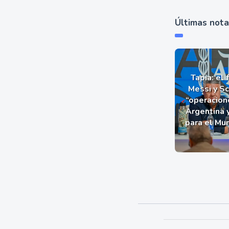
Últimas not
Tapia: el 
Messi y Sc
“operacion
Argentina 
para el Mu